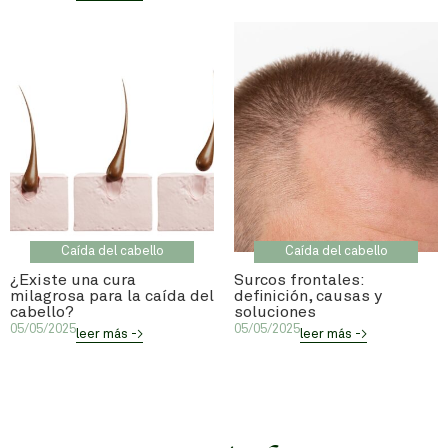
Caída del cabello
Caída del cabello
¿Existe una cura
Surcos frontales:
milagrosa para la caída del
definición, causas y
cabello?
soluciones
05/05/2025
05/05/2025
leer más ->
leer más ->