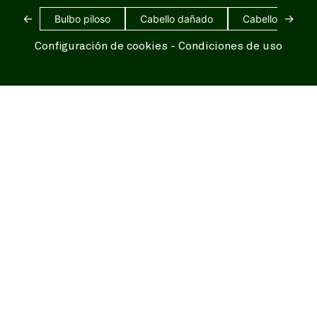
←
→
Bulbo piloso
Cabello dañado
Cabello blanco
Configuración de cookies
-
Condiciones de uso