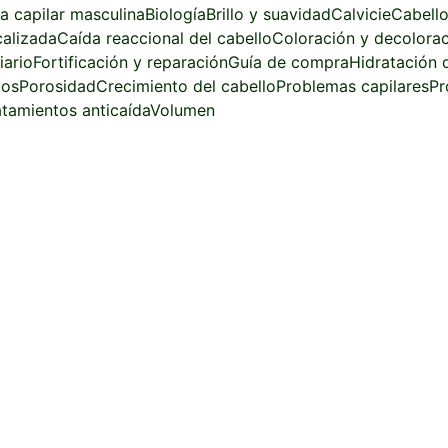
za capilar masculina
Biología
Brillo y suavidad
Calvicie
Cabello
calizada
Caída reaccional del cabello
Coloración y decolora
iario
Fortificación y reparación
Guía de compra
Hidratación d
vos
Porosidad
Crecimiento del cabello
Problemas capilares
Pr
atamientos anticaída
Volumen