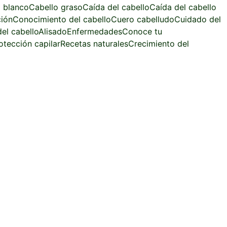
 blanco
Cabello graso
Caída del cabello
Caída del cabello
ción
Conocimiento del cabello
Cuero cabelludo
Cuidado del
el cabello
Alisado
Enfermedades
Conoce tu
otección capilar
Recetas naturales
Crecimiento del