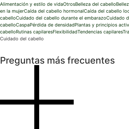
Alimentación y estilo de vida
Otros
Belleza del cabello
Belle
en la mujer
Caída del cabello hormonal
Caída del cabello lo
cabello
Cuidado del cabello durante el embarazo
Cuidado d
cabello
Caspa
Pérdida de densidad
Plantas y principios acti
cabello
Rutinas capilares
Flexibilidad
Tendencias capilares
Tr
Cuidado del cabello
Preguntas más frecuentes