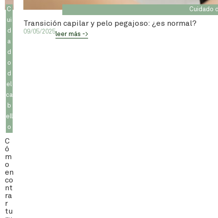
C
Cuidado d
ui
Transición capilar y pelo pegajoso: ¿es normal?
d
09/05/2025
leer más ->
a
d
o
d
el
ca
b
ell
o
C
ó
m
o
en
co
nt
ra
r
tu