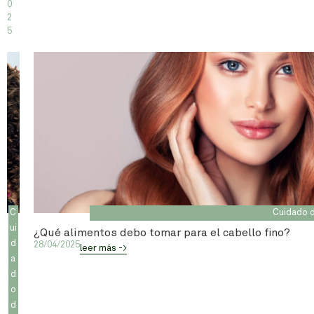
0
2
5
C
Cuidado d
ui
¿Qué alimentos debo tomar para el cabello fino?
d
28/04/2025
leer más ->
a
d
o
d