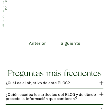
s
4
-
/
>
2
0
2
5
Anterior
Siguiente
Preguntas más frecuentes
¿Cuál es el objetivo de este BLOG?
¿Quién escribe los artículos del BLOG y de dónde
procede la información que contienen?