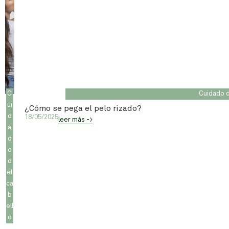
C
Cuidado d
ui
¿Cómo se pega el pelo rizado?
d
18/05/2025
leer más ->
a
d
o
d
el
ca
b
ell
o