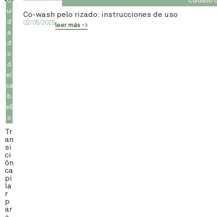
C
Cuidado d
ui
Co-wash pelo rizado: instrucciones de uso
d
02/05/2025
leer más ->
a
d
o
d
el
ca
b
ell
o
Tr
an
si
ci
ón
ca
pi
la
r
p
ar