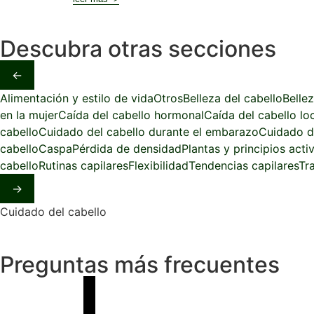
Descubra otras secciones
←
Alimentación y estilo de vida
Otros
Belleza del cabello
Belle
en la mujer
Caída del cabello hormonal
Caída del cabello lo
cabello
Cuidado del cabello durante el embarazo
Cuidado d
cabello
Caspa
Pérdida de densidad
Plantas y principios acti
cabello
Rutinas capilares
Flexibilidad
Tendencias capilares
Tr
→
Cuidado del cabello
Preguntas más frecuentes