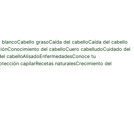
 blanco
Cabello graso
Caída del cabello
Caída del cabello
ción
Conocimiento del cabello
Cuero cabelludo
Cuidado del
el cabello
Alisado
Enfermedades
Conoce tu
otección capilar
Recetas naturales
Crecimiento del