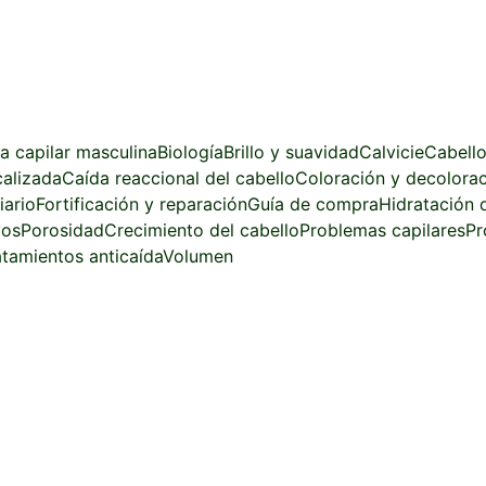
za capilar masculina
Biología
Brillo y suavidad
Calvicie
Cabello
calizada
Caída reaccional del cabello
Coloración y decolora
iario
Fortificación y reparación
Guía de compra
Hidratación d
vos
Porosidad
Crecimiento del cabello
Problemas capilares
Pr
atamientos anticaída
Volumen