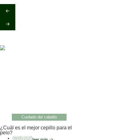
←
→
Cuidado del cabello
¿Cuál es el mejor cepillo para el
pelo?
08/05/2025
leer más ->