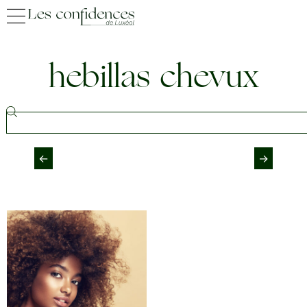
hebillas chevux
←
→