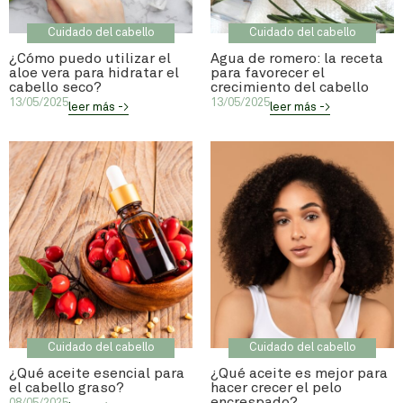
Cuidado del cabello
Cuidado del cabello
¿Cómo puedo utilizar el
Agua de romero: la receta
aloe vera para hidratar el
para favorecer el
cabello seco?
crecimiento del cabello
13/05/2025
13/05/2025
leer más ->
leer más ->
Cuidado del cabello
Cuidado del cabello
¿Qué aceite esencial para
¿Qué aceite es mejor para
el cabello graso?
hacer crecer el pelo
encrespado?