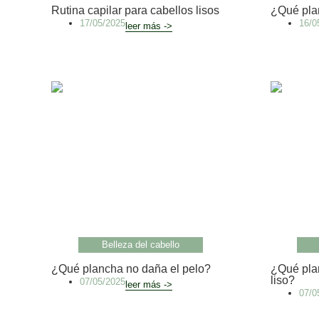
Rutina capilar para cabellos lisos
¿Qué pla
17/05/2025
16/0
leer más ->
Belleza del cabello
¿Qué plancha no daña el pelo?
¿Qué plan
liso?
07/05/2025
leer más ->
07/0