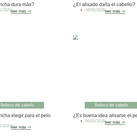
ncha dura más?
¿El alisado daña el cabello?
5/2025
10/05/2025
leer más ->
leer más ->
Belleza del cabello
Belleza del cabello
cha elegir para el pelo
¿Es buena idea alisarse el p
05/05/2025
leer más ->
5/2025
leer más ->