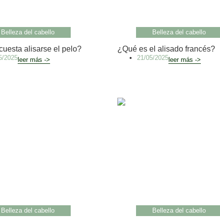
Belleza del cabello
Belleza del cabello
uesta alisarse el pelo?
¿Qué es el alisado francés?
5/2025
21/05/2025
leer más ->
leer más ->
Belleza del cabello
Belleza del cabello