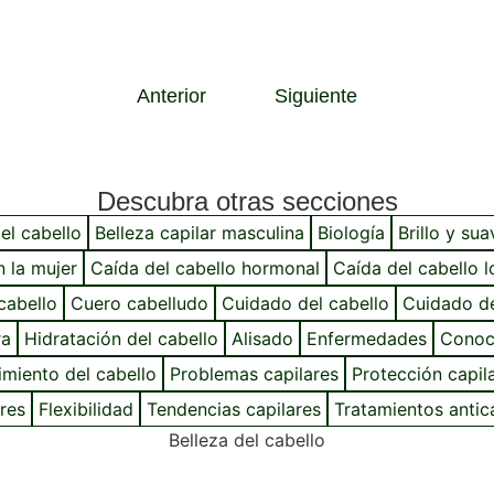
Anterior
Siguiente
Descubra otras secciones
el cabello
Belleza capilar masculina
Biología
Brillo y su
n la mujer
Caída del cabello hormonal
Caída del cabello l
cabello
Cuero cabelludo
Cuidado del cabello
Cuidado de
ra
Hidratación del cabello
Alisado
Enfermedades
Conoc
imiento del cabello
Problemas capilares
Protección capil
ares
Flexibilidad
Tendencias capilares
Tratamientos antic
Belleza del cabello