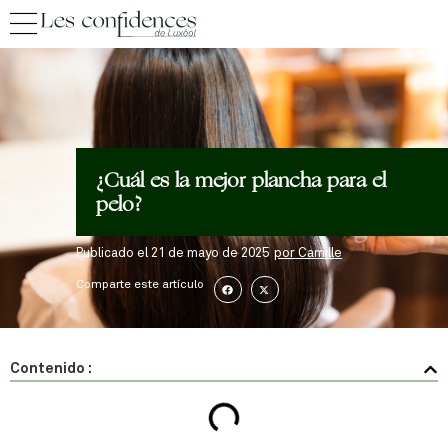
¿Cuál es la mejor plancha para el
pelo?
Publicado el
21 de mayo de 2025
por
Camille
Comparte este artículo
Contenido :