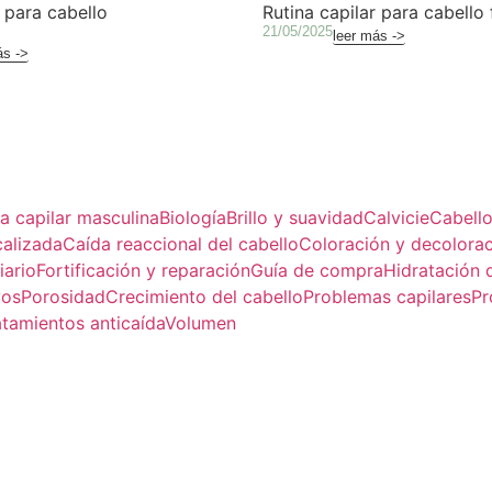
r para cabello
Rutina capilar para cabello 
21/05/2025
leer más ->
ás ->
za capilar masculina
Biología
Brillo y suavidad
Calvicie
Cabello
calizada
Caída reaccional del cabello
Coloración y decolora
iario
Fortificación y reparación
Guía de compra
Hidratación d
vos
Porosidad
Crecimiento del cabello
Problemas capilares
Pr
atamientos anticaída
Volumen