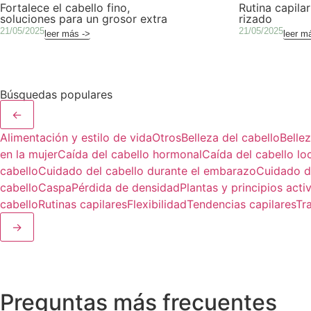
Fortalece el cabello fino,
Rutina capila
soluciones para un grosor extra
rizado
21/05/2025
21/05/2025
leer más ->
leer m
Búsquedas populares
←
Alimentación y estilo de vida
Otros
Belleza del cabello
Belle
en la mujer
Caída del cabello hormonal
Caída del cabello lo
cabello
Cuidado del cabello durante el embarazo
Cuidado d
cabello
Caspa
Pérdida de densidad
Plantas y principios acti
cabello
Rutinas capilares
Flexibilidad
Tendencias capilares
Tr
→
Preguntas más frecuentes