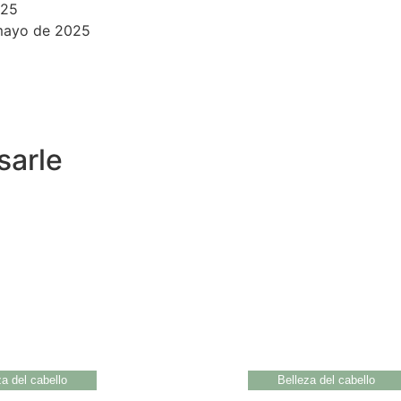
025
mayo de 2025
sarle
za del cabello
Belleza del cabello