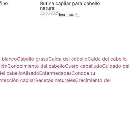
fino
Rutina capilar para cabello
natural
21/05/2025
leer más ->
 blanco
Cabello graso
Caída del cabello
Caída del cabello
ción
Conocimiento del cabello
Cuero cabelludo
Cuidado del
el cabello
Alisado
Enfermedades
Conoce tu
otección capilar
Recetas naturales
Crecimiento del