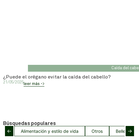
Caída del cabe
¿Puede el orégano evitar la caída del cabello?
21/05/2025
leer más ->
Búsquedas populares
←
→
Alimentación y estilo de vida
Otros
Belleza del