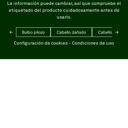
La información puede cambiar, así que compruebe el
etiquetado del producto cuidadosamente antes de
usarlo.
←
→
Bulbo piloso
Cabello dañado
Cabello blanco
Configuración de cookies
-
Condiciones de uso