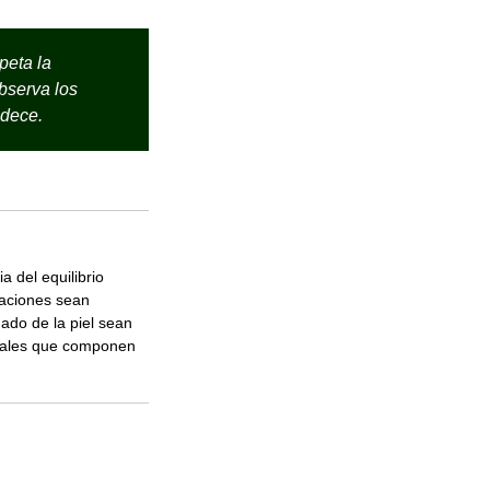
peta la
observa los
adece.
 del equilibrio
daciones sean
ado de la piel sean
turales que componen