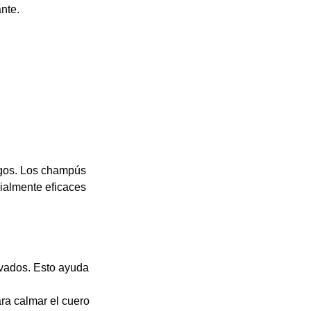
nte.
argos. Los champús
cialmente eficaces
avados. Esto ayuda
ara calmar el cuero