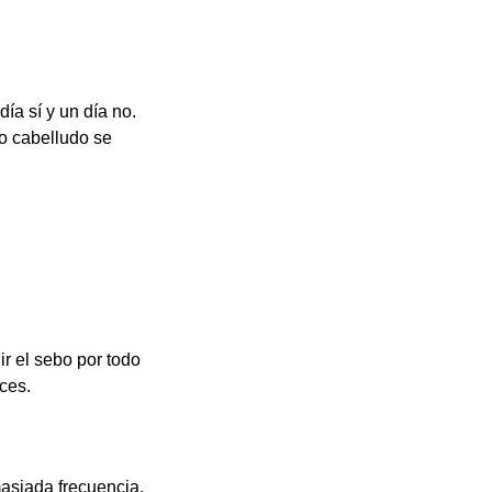
ía sí y un día no.
ro cabelludo se
ir el sebo por todo
ces.
masiada frecuencia,