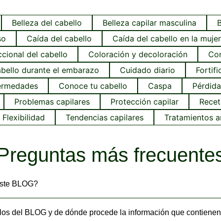
Belleza del cabello
Belleza capilar masculina
B
so
Caída del cabello
Caída del cabello en la mujer
cional del cabello
Coloración y decoloración
Con
bello durante el embarazo
Cuidado diario
Fortif
ermedades
Conoce tu cabello
Caspa
Pérdida
Problemas capilares
Protección capilar
Recet
Flexibilidad
Tendencias capilares
Tratamientos a
Preguntas más frecuente
 este BLOG?
ulos del BLOG y de dónde procede la información que contiene