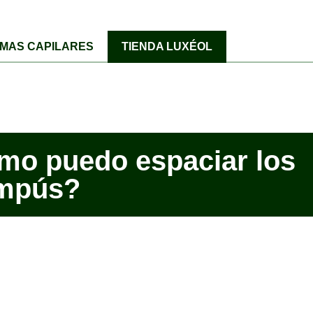
MAS CAPILARES
TIENDA LUXÉOL
mo puedo espaciar los
mpús?
o el
1 de mayo de 2025
por
Laura