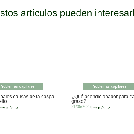
stos artículos pueden interesar
Problemas capilares
Problemas capilares
ipales causas de la caspa
¿Qué acondicionador para ca
ello
graso?
21/05/2025
leer más ->
leer más ->