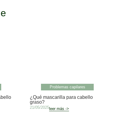
le
Problemas capilares
bello
¿Qué mascarilla para cabello
graso?
21/05/2025
leer más ->