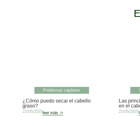
E
Problemas capilares
¿Cómo puedo secar el cabello
Las princ
graso?
en el cab
21/05/2025
21/05/2025
leer más ->