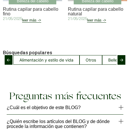
Belleza del cabello
Belleza del cabello
Rutina capilar para cabello
Rutina capilar para cabello
fino
natural
21/05/2025
21/05/2025
leer más ->
leer más ->
Búsquedas populares
←
→
Alimentación y estilo de vida
Otros
Belleza del
Preguntas más frecuentes
¿Cuál es el objetivo de este BLOG?
¿Quién escribe los artículos del BLOG y de dónde
procede la información que contienen?