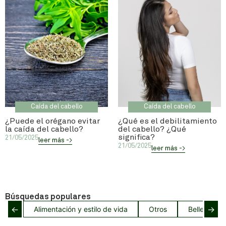
Caída del cabello
Caída del cabello
¿Puede el orégano evitar
¿Qué es el debilitamiento
la caída del cabello?
del cabello? ¿Qué
significa?
21/05/2025
leer más ->
21/05/2025
leer más ->
Búsquedas populares
←
→
Alimentación y estilo de vida
Otros
Belleza del