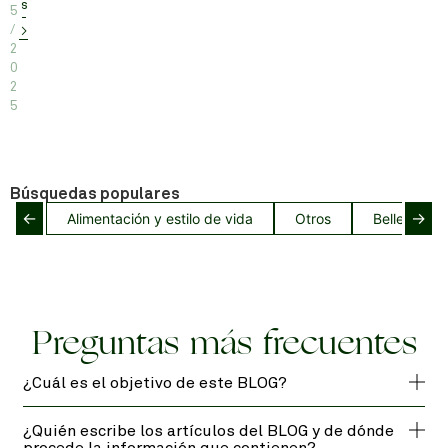
s
5
-
/
>
2
0
2
5
Búsquedas populares
←
→
Alimentación y estilo de vida
Otros
Belleza del
Preguntas más frecuentes
¿Cuál es el objetivo de este BLOG?
¿Quién escribe los artículos del BLOG y de dónde
procede la información que contienen?