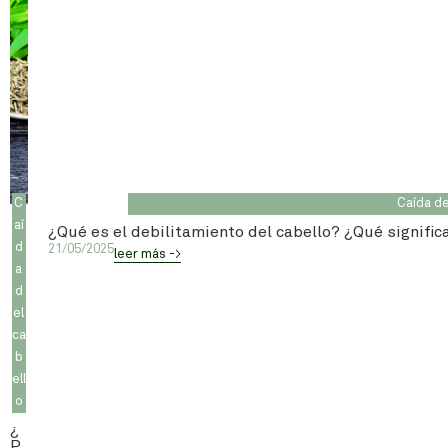
C
Caída de
aí
¿Qué es el debilitamiento del cabello? ¿Qué signific
d
21/05/2025
leer más ->
a
d
el
ca
b
ell
o
¿
P