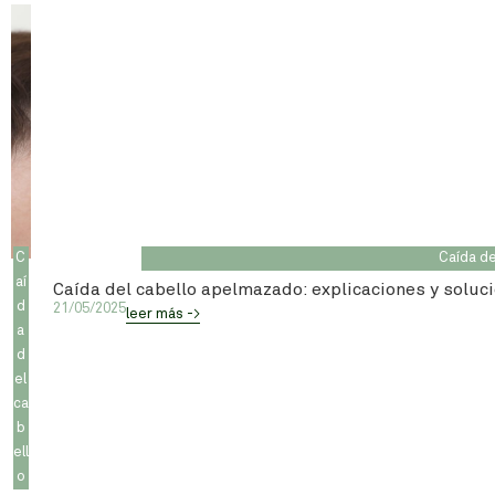
C
Caída de
aí
Caída del cabello apelmazado: explicaciones y soluc
d
21/05/2025
leer más ->
a
d
el
ca
b
ell
o