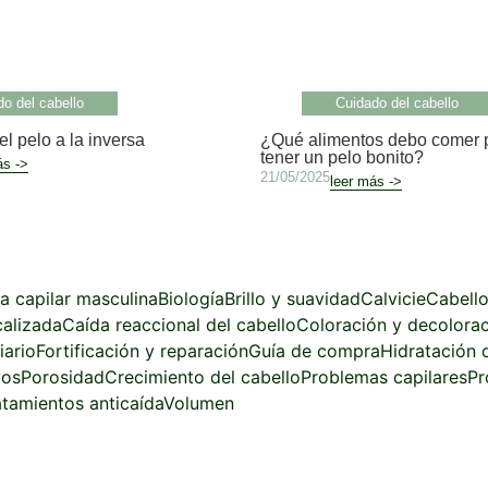
o del cabello
Cuidado del cabello
l pelo a la inversa
¿Qué alimentos debo comer 
tener un pelo bonito?
ás ->
21/05/2025
leer más ->
za capilar masculina
Biología
Brillo y suavidad
Calvicie
Cabello
calizada
Caída reaccional del cabello
Coloración y decolora
iario
Fortificación y reparación
Guía de compra
Hidratación d
vos
Porosidad
Crecimiento del cabello
Problemas capilares
Pr
atamientos anticaída
Volumen