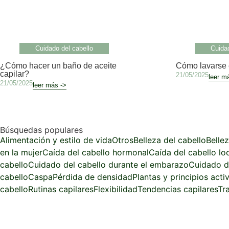
Cuidado del cabello
Cuidad
¿Cómo hacer un baño de aceite
Cómo lavarse e
capilar?
21/05/2025
leer m
21/05/2025
leer más ->
Búsquedas populares
Alimentación y estilo de vida
Otros
Belleza del cabello
Belle
en la mujer
Caída del cabello hormonal
Caída del cabello lo
cabello
Cuidado del cabello durante el embarazo
Cuidado d
cabello
Caspa
Pérdida de densidad
Plantas y principios acti
cabello
Rutinas capilares
Flexibilidad
Tendencias capilares
Tr