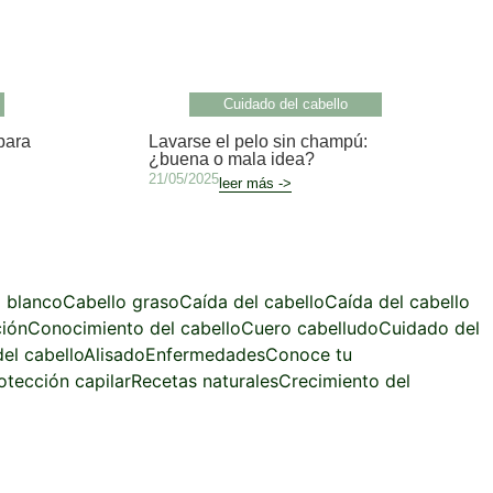
Cuidado del cabello
para
Lavarse el pelo sin champú:
¿buena o mala idea?
21/05/2025
leer más ->
 blanco
Cabello graso
Caída del cabello
Caída del cabello
ción
Conocimiento del cabello
Cuero cabelludo
Cuidado del
el cabello
Alisado
Enfermedades
Conoce tu
otección capilar
Recetas naturales
Crecimiento del