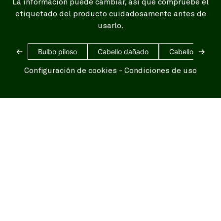
La información puede cambiar, así que compruebe el
etiquetado del producto cuidadosamente antes de
usarlo.
←
→
Bulbo piloso
Cabello dañado
Cabello blanco
Configuración de cookies
-
Condiciones de uso