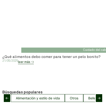
Cuidado del cab
¿Qué alimentos debo comer para tener un pelo bonito?
21/05/2025
leer más ->
Búsquedas populares
←
→
Alimentación y estilo de vida
Otros
Belleza del