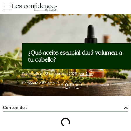
¿Qué aceite esencial dará volumen a
tu cabello?
Publicado el
23 de abril de 2025
por
Alex
Comparte este artículo
Contenido :