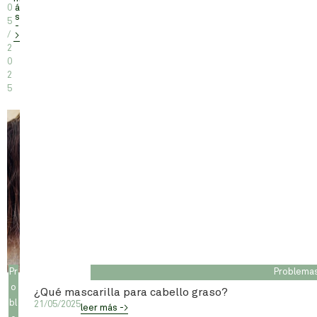
0
á
s
5
-
/
>
2
0
2
5
Pr
Problemas
o
¿Qué mascarilla para cabello graso?
bl
21/05/2025
leer más ->