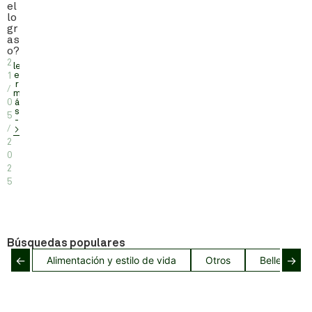
el
lo
gr
as
o?
2
le
e
1
r
/
m
0
á
s
5
-
/
>
2
0
2
5
Búsquedas populares
←
→
Alimentación y estilo de vida
Otros
Belleza del