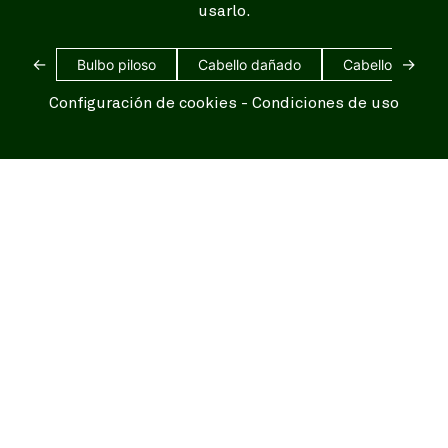
usarlo.
←
→
Bulbo piloso
Cabello dañado
Cabello blanco
Configuración de cookies
-
Condiciones de uso