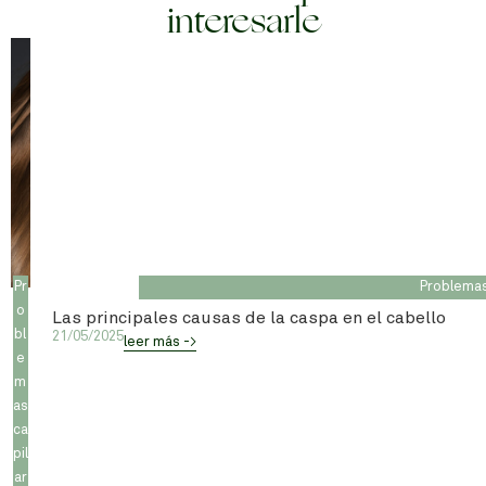
interesarle
Pr
Problemas
o
Las principales causas de la caspa en el cabello
bl
21/05/2025
leer más ->
e
m
as
ca
pil
ar