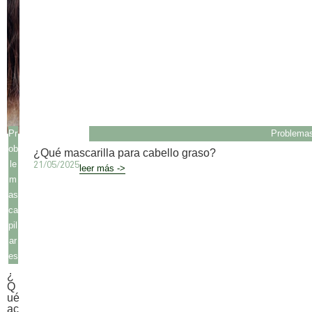
Pr
Problemas
ob
¿Qué mascarilla para cabello graso?
le
21/05/2025
leer más ->
m
as
ca
pil
ar
es
¿
Q
ué
ac