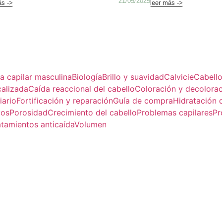
21/05/2025
ás ->
leer más ->
za capilar masculina
Biología
Brillo y suavidad
Calvicie
Cabello
calizada
Caída reaccional del cabello
Coloración y decolora
iario
Fortificación y reparación
Guía de compra
Hidratación d
vos
Porosidad
Crecimiento del cabello
Problemas capilares
Pr
atamientos anticaída
Volumen