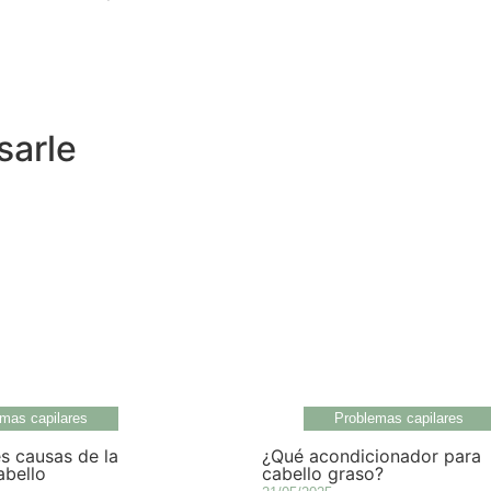
sarle
mas capilares
Problemas capilares
es causas de la
¿Qué acondicionador para
abello
cabello graso?