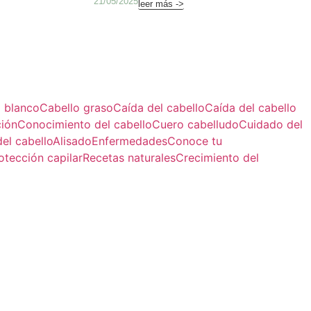
21/05/2025
leer más ->
 blanco
Cabello graso
Caída del cabello
Caída del cabello
ción
Conocimiento del cabello
Cuero cabelludo
Cuidado del
el cabello
Alisado
Enfermedades
Conoce tu
otección capilar
Recetas naturales
Crecimiento del