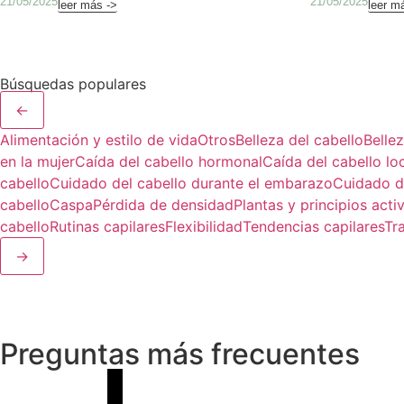
21/05/2025
21/05/2025
leer más ->
leer m
Búsquedas populares
←
Alimentación y estilo de vida
Otros
Belleza del cabello
Belle
en la mujer
Caída del cabello hormonal
Caída del cabello lo
cabello
Cuidado del cabello durante el embarazo
Cuidado d
cabello
Caspa
Pérdida de densidad
Plantas y principios acti
cabello
Rutinas capilares
Flexibilidad
Tendencias capilares
Tr
→
Preguntas más frecuentes