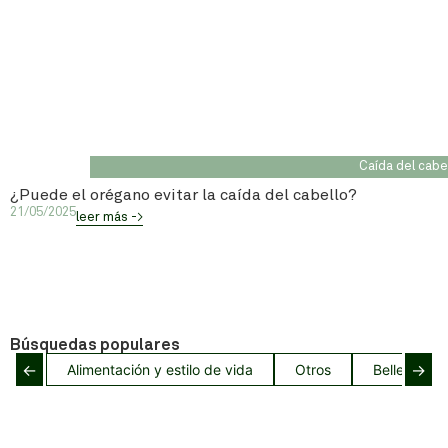
Caída del cabe
¿Puede el orégano evitar la caída del cabello?
21/05/2025
leer más ->
Búsquedas populares
←
→
Alimentación y estilo de vida
Otros
Belleza del