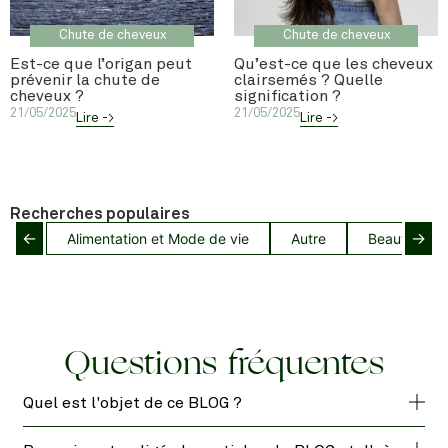
Chute de cheveux
Chute de cheveux
Est-ce que l’origan peut
Qu’est-ce que les cheveux
prévenir la chute de
clairsemés ? Quelle
cheveux ?
signification ?
21/05/2025
21/05/2025
Lire ->
Lire ->
Recherches populaires
←
→
Alimentation et Mode de vie
Autre
Beauté capil
Questions fréquentes
Quel est l'objet de ce BLOG ?