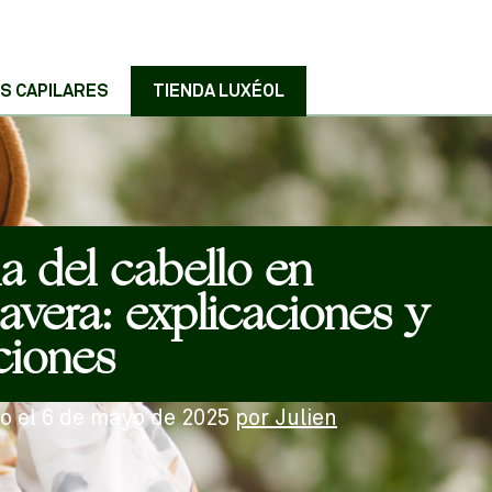
S CAPILARES
TIENDA LUXÉOL
a del cabello en
avera: explicaciones y
ciones
o el
6 de mayo de 2025
por
Julien