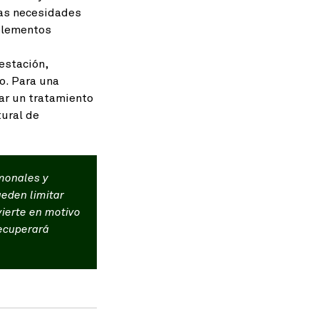
 las necesidades
mplementos
estación,
o. Para una
ar un tratamiento
tural de
monales y
eden limitar
vierte en motivo
recuperará