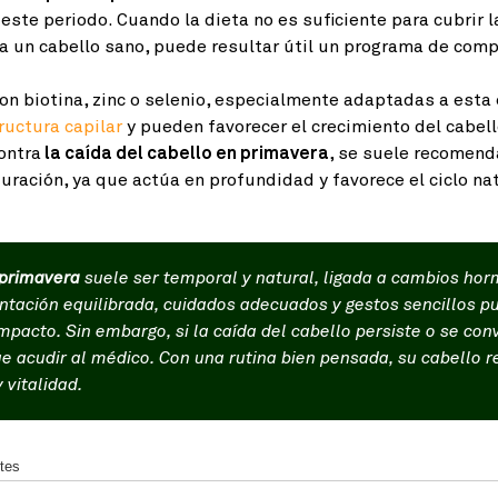
 este periodo. Cuando la dieta no es suficiente para cubrir
ra un cabello sano, puede resultar útil un programa de co
n biotina, zinc o selenio, especialmente adaptadas a esta 
ructura capilar
y pueden favorecer el crecimiento del cabell
ontra
la caída del cabello en primavera
, se suele recomend
ración, ya que actúa en profundidad y favorece el ciclo na
 primavera
suele ser temporal y natural, ligada a cambios hor
tación equilibrada, cuidados adecuados y gestos sencillos pu
pacto. Sin embargo, si la caída del cabello persiste o se con
e acudir al médico. Con una rutina bien pensada, su cabello 
 vitalidad.
ntes