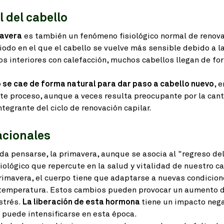
 del cabello
mavera
es también un fenómeno fisiológico normal de renovac
iodo en el que el cabello se vuelve más sensible debido a l
los interiores con calefacción, muchos cabellos llegan de for
o se cae de forma natural para dar paso a cabello nuevo
, 
te proceso, aunque a veces resulta preocupante por la cant
tegrante del ciclo de renovación capilar.
acionales
da pensarse, la primavera, aunque se asocia al "regreso de
iológico que repercute en la salud y vitalidad de nuestro ca
 primavera, el cuerpo tiene que adaptarse a nuevas condicio
 temperatura. Estos cambios pueden provocar un aumento d
strés.
La liberación de esta hormona
tiene un impacto nega
lo puede intensificarse en esta época.