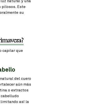
luz natural y una
 pilosos. Este
oralmente su
rimavera?
o capilar que
abello
 natural del cuero
ortalecer aún más
tina o extractos
 cabelludo
 limitando así la