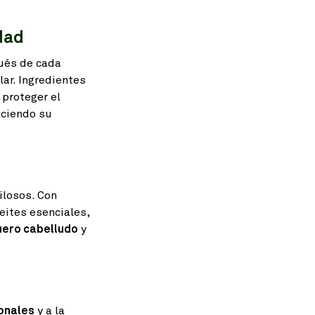
dad
ués de cada
lar. Ingredientes
 proteger el
eciendo su
ilosos. Con
eites esenciales,
uero cabelludo
y
onales
y a la