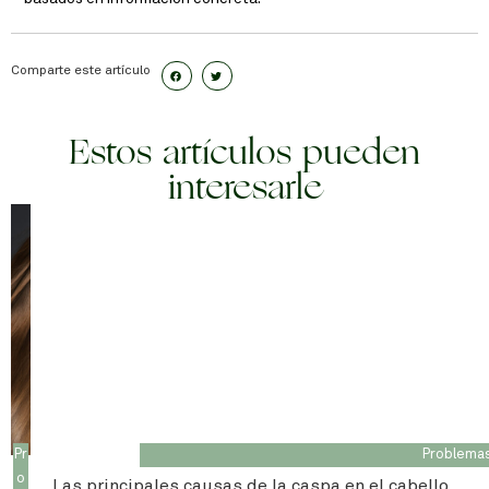
Comparte este artículo
Estos artículos pueden
interesarle
Pr
Problemas
o
Las principales causas de la caspa en el cabello