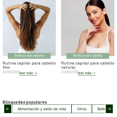
Belleza del cabello
Belleza del cabello
Rutina capilar para cabello
Rutina capilar para cabello
fino
natural
21/05/2025
21/05/2025
leer más ->
leer más ->
Búsquedas populares
←
→
Alimentación y estilo de vida
Otros
Belleza del