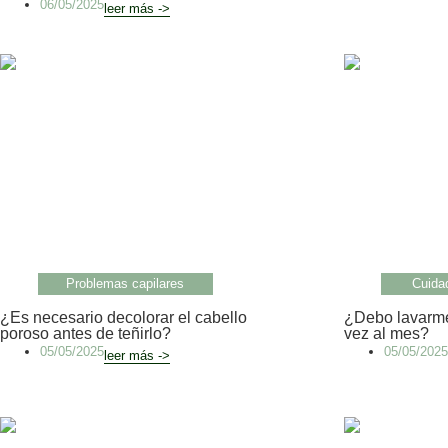
06/05/2025
leer más ->
Problemas capilares
Cuidad
¿Es necesario decolorar el cabello
¿Debo lavarme
poroso antes de teñirlo?
vez al mes?
05/05/2025
05/05/2025
leer más ->