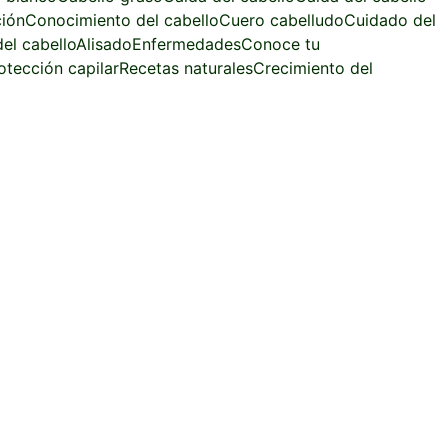
ción
Conocimiento del cabello
Cuero cabelludo
Cuidado del
el cabello
Alisado
Enfermedades
Conoce tu
otección capilar
Recetas naturales
Crecimiento del