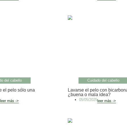
o del cabello
Cuidado del cabello
 el pelo sólo una
Lavarse el pelo con bicarbon
¿buena o mala idea?
05/05/2025
leer más ->
leer más ->