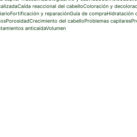
calizada
Caída reaccional del cabello
Coloración y decolora
iario
Fortificación y reparación
Guía de compra
Hidratación d
vos
Porosidad
Crecimiento del cabello
Problemas capilares
Pr
atamientos anticaída
Volumen