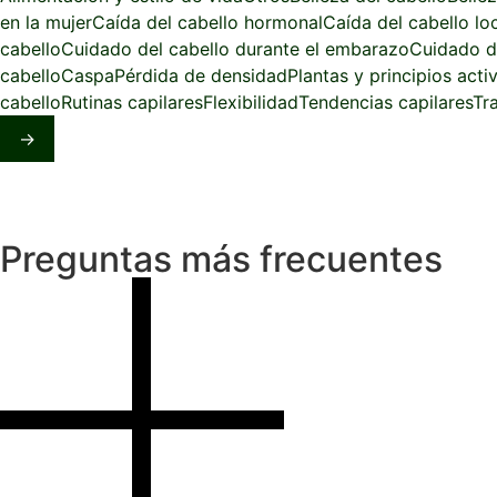
en la mujer
Caída del cabello hormonal
Caída del cabello lo
cabello
Cuidado del cabello durante el embarazo
Cuidado d
cabello
Caspa
Pérdida de densidad
Plantas y principios acti
cabello
Rutinas capilares
Flexibilidad
Tendencias capilares
Tr
→
Preguntas más frecuentes