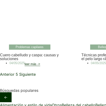
Problemas capilares
Belle
Cuero cabelludo y caspa: causas y
Técnicas profe
soluciones
el pelo largo 
04/05/2025
04/05/2025
leer más ->
Anterior
5
Siguiente
Búsquedas populares
←
Alimentación y estilo de vida
Otros
Belleza del cabello
Belle