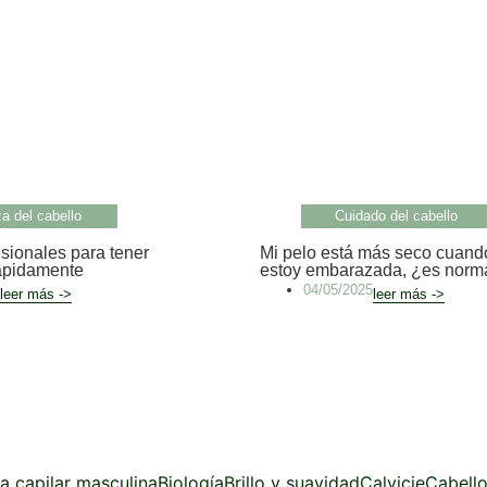
za del cabello
Cuidado del cabello
sionales para tener
Mi pelo está más seco cuand
rápidamente
estoy embarazada, ¿es norm
04/05/2025
leer más ->
leer más ->
za capilar masculina
Biología
Brillo y suavidad
Calvicie
Cabello