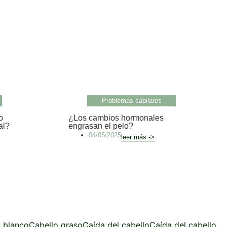
Problemas capilares
o
¿Los cambios hormonales
al?
engrasan el pelo?
04/05/2025
leer más ->
 blanco
Cabello graso
Caída del cabello
Caída del cabello